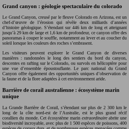
Grand canyon : géologie spectaculaire du colorado
Le Grand Canyon, creusé par le fleuve Colorado en Arizona, est un
chef-d’œuvre de l’érosion qui révèle deux milliards d’années
d’histoire géologique. S’étendant sur 446 km de long et atteignant
jusqu’à 29 km de large et 1,6 km de profondeur, ce canyon offre des
panoramas à couper le souffle, notamment au lever et au coucher du
soleil lorsque les couleurs des roches s’embrasent.
Les visiteurs peuvent explorer le Grand Canyon de diverses
manières : randonnées le long des sentiers du bord du canyon,
descentes en rafting sur le Colorado, ou survols en hélicoptère pour
une vue d’ensemble époustouflante. Le parc national du Grand
Canyon offre également des opportunités uniques d’observation de
la faune et de la flore adaptées à cet environnement aride.
Barrière de corail australienne : écosystème marin
unique
La Grande Barrière de Corail, s’étendant sur plus de 2 300 km le
long de la côte nord-est de l’Australie, est le plus grand récif
corallien du monde. Cet écosystème marin
extraordinaire
abrite une
biodiversité incroyable, avec plus de 1 500 espèces de poissons, 400
espèces de coraux durs, et de nombreuses espèces menacées comme