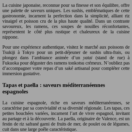
La cuisine japonaise, reconnue pour sa finesse et son équilibre, offre
une palette de saveurs uniques. Les sushis, emblématiques de cette
gastronomie, incarnent la perfection dans la simplicité, alliant riz
vinaigré et poisson cru de la plus haute qualité. Dans un contraste
savoureux, les ramens, ces soupes de nouilles réconfortantes,
représentent le côté plus rustique et chaleureux de la cuisine
nippone.
Pour une expérience authentique, visitez le marché aux poissons de
Tsukiji à Tokyo pour un petit-déjeuner de sushis ultra-frais, ou
plongez dans l’ambiance animée d’un
yatai
(stand de rue) à
Fukuoka pour déguster des ramens tonkotsu crémeux. N’oubliez pas
d’accompagner votre repas d’un saké artisanal pour compléter cette
immersion gustative.
Tapas et paella : saveurs méditerranéennes
espagnoles
La cuisine espagnole, riche en saveurs méditerranéennes, se
caractérise par sa convivialité et sa diversité régionale. Les tapas, ces
petites bouchées variées, incarnent l’art de vivre espagnol, invitant
au partage et à la découverte. La paella, originaire de Valence, est un
festin de riz safrané garni de fruits de mer, de poulet ou de légumes,
cuit dans une large poêle caractéristique.