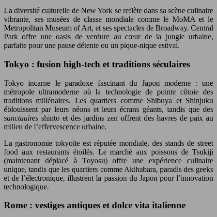
La diversité culturelle de New York se reflète dans sa scène culinaire
vibrante, ses musées de classe mondiale comme le MoMA et le
Metropolitan Museum of Art, et ses spectacles de Broadway. Central
Park offre une oasis de verdure au cœur de la jungle urbaine,
parfaite pour une pause détente ou un pique-nique estival.
Tokyo : fusion high-tech et traditions séculaires
Tokyo incarne le paradoxe fascinant du Japon moderne : une
métropole ultramoderne où la technologie de pointe côtoie des
traditions millénaires. Les quartiers comme Shibuya et Shinjuku
éblouissent par leurs néons et leurs écrans géants, tandis que des
sanctuaires
shinto et des jardins zen offrent des havres de paix au
milieu de l’effervescence urbaine.
La gastronomie tokyoïte est réputée mondiale, des stands de street
food aux restaurants étoilés. Le marché aux poissons de Tsukiji
(maintenant déplacé à Toyosu) offre une expérience culinaire
unique, tandis que les quartiers comme Akihabara, paradis des geeks
et de l’électronique, illustrent la passion du Japon pour l’innovation
technologique.
Rome : vestiges antiques et dolce vita italienne