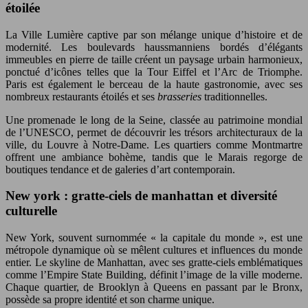
étoilée
La Ville Lumière captive par son mélange unique d’histoire et de
modernité. Les boulevards haussmanniens bordés d’élégants
immeubles en pierre de taille créent un paysage urbain harmonieux,
ponctué d’icônes telles que la Tour Eiffel et l’Arc de Triomphe.
Paris est également le berceau de la haute gastronomie, avec ses
nombreux restaurants étoilés et ses
brasseries
traditionnelles.
Une promenade le long de la Seine, classée au patrimoine mondial
de l’UNESCO, permet de découvrir les trésors architecturaux de la
ville, du Louvre à Notre-Dame. Les quartiers comme Montmartre
offrent une ambiance bohème, tandis que le Marais regorge de
boutiques tendance et de galeries d’art contemporain.
New york : gratte-ciels de manhattan et diversité
culturelle
New York, souvent surnommée « la capitale du monde », est une
métropole dynamique où se mêlent cultures et influences du monde
entier. Le skyline de Manhattan, avec ses gratte-ciels emblématiques
comme l’Empire State Building, définit l’image de la ville moderne.
Chaque quartier, de Brooklyn à Queens en passant par le Bronx,
possède sa propre identité et son charme unique.