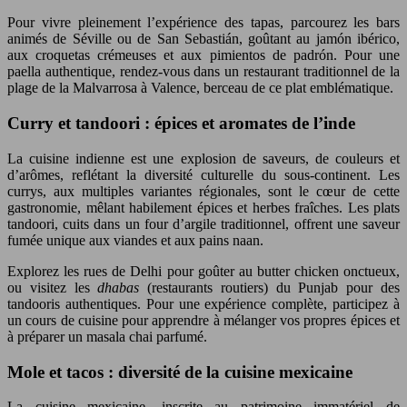
Pour vivre pleinement l’expérience des tapas, parcourez les bars
animés de Séville ou de San Sebastián, goûtant au jamón ibérico,
aux croquetas crémeuses et aux pimientos de padrón. Pour une
paella authentique, rendez-vous dans un restaurant traditionnel de la
plage de la Malvarrosa à Valence, berceau de ce plat emblématique.
Curry et tandoori : épices et aromates de l’inde
La cuisine indienne est une explosion de saveurs, de couleurs et
d’arômes, reflétant la diversité culturelle du sous-continent. Les
currys, aux multiples variantes régionales, sont le cœur de cette
gastronomie, mêlant habilement épices et herbes fraîches. Les plats
tandoori, cuits dans un four d’argile traditionnel, offrent une saveur
fumée unique aux viandes et aux pains naan.
Explorez les rues de Delhi pour goûter au butter chicken onctueux,
ou visitez les
dhabas
(restaurants routiers) du Punjab pour des
tandooris authentiques. Pour une expérience complète, participez à
un cours de cuisine pour apprendre à mélanger vos propres épices et
à préparer un masala chai parfumé.
Mole et tacos : diversité de la cuisine mexicaine
La cuisine mexicaine, inscrite au patrimoine immatériel de