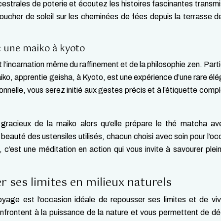
cestrales de poterie et écoutez les histoires fascinantes transm
coucher de soleil sur les cheminées de fées depuis la terrasse d
c une maiko à kyoto
st l’incarnation même du raffinement et de la philosophie zen. Parti
iko, apprentie geisha, à Kyoto, est une expérience d’une rare él
onnelle, vous serez initié aux gestes précis et à l’étiquette comp
acieux de la maiko alors qu’elle prépare le thé matcha av
beauté des ustensiles utilisés, chacun choisi avec soin pour l’oc
 c’est une méditation en action qui vous invite à savourer ple
 ses limites en milieux naturels
oyage est l’occasion idéale de repousser ses limites et de vi
frontent à la puissance de la nature et vous permettent de dé