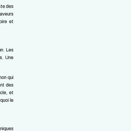
ste des
saveurs
oire et
un. Les
es. Une
non qui
ent des
cle, et
quoi le
hniques