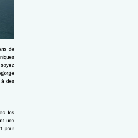
ans de
uniques
s soyez
regorge
z à des
ec les
nt une
rt pour