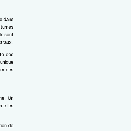
ne dans
ostumes
ls sont
straux.
nte des
 unique
ver ces
che. Un
mme les
tion de