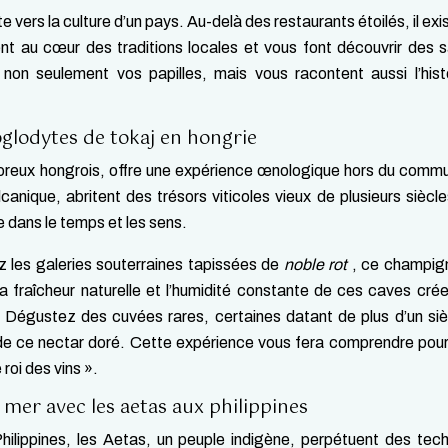
 vers la culture d’un pays. Au-delà des restaurants étoilés, il exi
ent au cœur des traditions locales et vous font découvrir des 
 non seulement vos papilles, mais vous racontent aussi l’hist
oglodytes de tokaj en hongrie
quoreux hongrois, offre une expérience œnologique hors du comm
anique, abritent des trésors viticoles vieux de plusieurs siècl
 dans le temps et les sens.
z les galeries souterraines tapissées de
noble rot
, ce champig
a fraîcheur naturelle et l’humidité constante de ces caves cré
in. Dégustez des cuvées rares, certaines datant de plus d’un siè
e ce nectar doré. Cette expérience vous fera comprendre pour
 roi des vins ».
e mer avec les aetas aux philippines
Philippines, les Aetas, un peuple indigène, perpétuent des tec