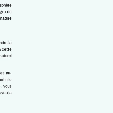
osphère
igre de
nature
ndre la
à cette
naturel
tes au-
nfin le
e, vous
avec la