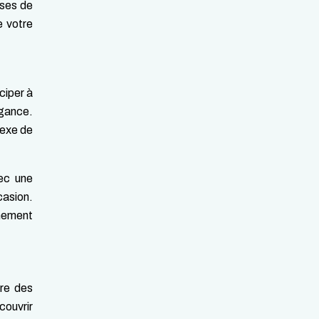
ises de
e votre
ciper à
égance.
lexe de
ec une
casion.
inement
vre des
couvrir