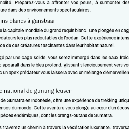
alité. Préparez-vous à affronter vos peurs, à surmonter de
pure dans des environnements spectaculaires.
ins blancs à gansbaai
 la capitale mondiale du grand requin blanc. Une plongée en ca
édateurs les plus redoutables de l’océan. Cette expérience inten
ce de ces créatures fascinantes dans leur habitat naturel.
gé par une cage solide, vous serez immergé dans les eaux fraî
c apparaît dans le bleu profond, glissant silencieusement vers vo
c un apex prédateur vous laissera avec un mélange d’émerveille
c national de gunung leuser
le de Sumatra en Indonésie, offre une expérience de trekking uniq
us denses du monde. Cette aventure vous plonge au cœur d’un éco
espèces endémiques, dont les orangs-outans de Sumatra.
frayerez un chemin à travers la végétation luxuriante, travers