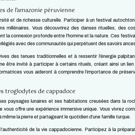
nes de l’amazonie péruvienne
sité et de richesse culturelle. Participer à un festival autochto
ns millénaires. Vous découvrirez des danses rituelles, des c
nt la connexion profonde entre l’homme et la nature. Ces festiva
vilégiés avec des communautés qui perpétuent des savoirs ance
ives des tenues traditionnelles et à ressentir l’énergie palpita
tre invité à participer à certains rituels, créant ainsi un lien
formatrices vous aideront à comprendre l’importance de préser
ges troglodytes de cappadoce
es paysages lunaires et ses habitations creusées dans la ro
yte vous offre une expérience immersive unique. Vous vivrez co
ême la pierre et partageant le quotidien d’une famille turque.
’authenticité de la vie cappadocienne. Participez à la prépara