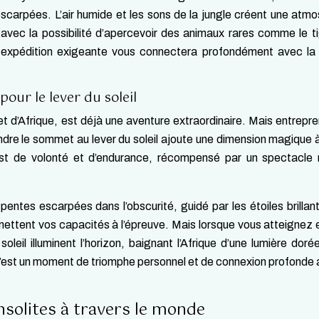
scarpées. L’air humide et les sons de la jungle créent une atm
vec la possibilité d’apercevoir des animaux rares comme le t
 expédition exigeante vous connectera profondément avec la 
our le lever du soleil
t d’Afrique, est déjà une aventure extraordinaire. Mais entrepre
eindre le sommet au lever du soleil ajoute une dimension magique 
est de volonté et d’endurance, récompensé par un spectacle 
pentes escarpées dans l’obscurité, guidé par les étoiles brillan
e mettent vos capacités à l’épreuve. Mais lorsque vous atteignez e
eil illuminent l’horizon, baignant l’Afrique d’une lumière doré
’est un moment de triomphe personnel et de connexion profonde 
solites à travers le monde