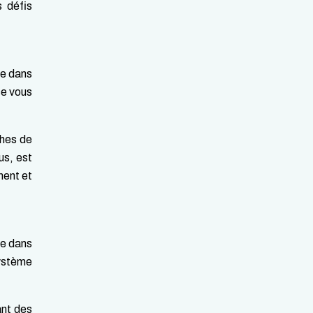
s défis
ge dans
se vous
ches de
us, est
ment et
ue dans
système
ant des